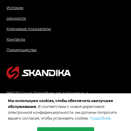
История
Ценности
Ключевые показатели
Контакты
Преимущества
195027 Санкт-Петербург, пр-т Шаумяна, 4
Мы используем cookies, чтобы обеспечить наилучшее
zakaz@skandikagroup.ru
обслуживание.
В соответствии с новой директивой
электронной конфиденциальности, мы должны попросить
вашего согласия, чтобы установить cookies.
Подробнее
.
8 800 555-67-87
Пн – пт 9:00–17:30 Мск