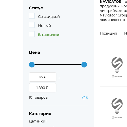
NAVIGATOR
– 
продукции. Ко
Статус
дистрибьюторск
Navigator Gro
Со скидкой
люминесцентны
Новый
Позиция
Н
В наличии
Цена
...
10 товаров
ОК
Категория
Датчики
1