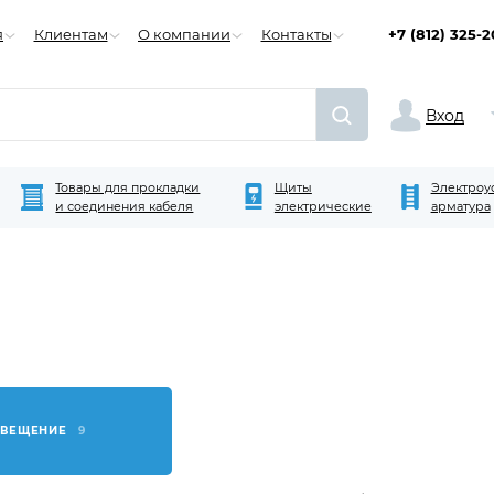
я
Клиентам
О компании
Контакты
+7 (812) 325-
Вход
Товары для прокладки
Щиты
Электроу
и соединения кабеля
электрические
арматура
СВЕЩЕНИЕ
9