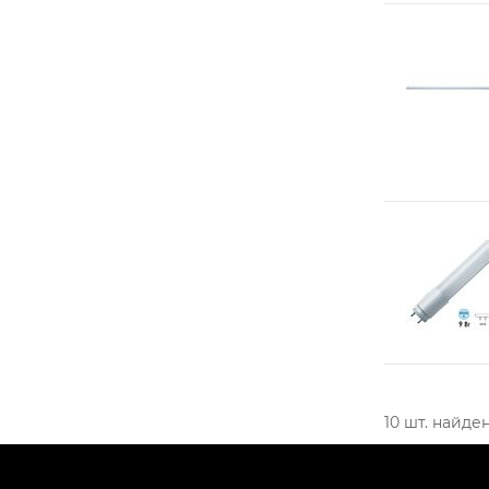
10
шт. найде