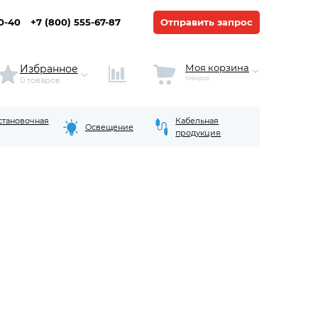
20-40
+7 (800) 555-67-87
Отправить запрос
Моя корзина
Избранное
товаров
0 товаров
становочная
Кабельная
Освещение
продукция