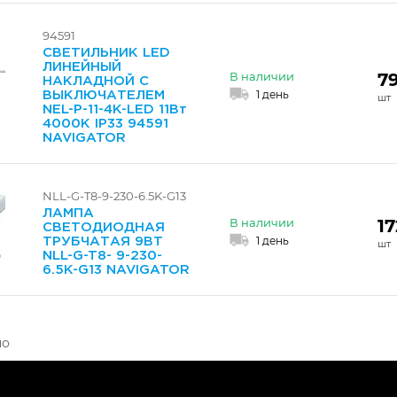
94591
СВЕТИЛЬНИК LED
ЛИНЕЙНЫЙ
7
В наличии
НАКЛАДНОЙ С
1 день
ВЫКЛЮЧАТЕЛЕМ
NEL-P-11-4K-LED 11Вт
4000К IP33 94591
NAVIGATOR
NLL-G-T8-9-230-6.5K-G13
ЛАМПА
17
В наличии
СВЕТОДИОДНАЯ
1 день
ТРУБЧАТАЯ 9ВТ
NLL-G-T8- 9-230-
6.5K-G13 NAVIGATOR
но