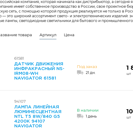
российская компания, которая начинала как дистрибьютор, а сегодня
мпания имеет собственное производство в России, свое проектное бю
ую сеть, с помощью которой продукция реализуется не только в Росси
up — это широкий ассортимент свето- и электротехнических изделий:
е лампы, светодиодные светильники для бытового и промышленного 
азвание товара
Артикул
Цена
61581
ДАТЧИК ДВИЖЕНИЯ
1 
Под заказ
ИНФРАКРАСНЫЙ NS-
21 дн.
IRM08-WH
NAVIGATOR 61581
94107
ЛАМПА ЛИНЕЙНАЯ
10
В наличии
ЛЮМИНЕСЦЕНТНАЯ
1 день
NTL T5 8W/840 G5
4200K 94107
NAVIGATOR