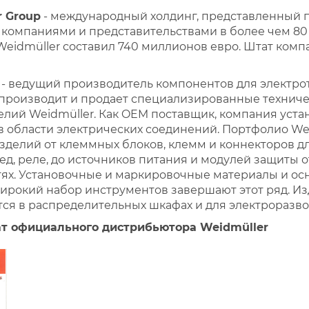
r Group
- международный холдинг, представленный
компаниями и представительствами в более чем 80 с
eidmüller составил 740 миллионов евро. Штат комп
 - ведущий производитель компонентов для электр
, производит и продает специализированные техни
елий Weidmüller. Как OEM поставщик, компания уст
в области электрических соединений. Портфолио We
зделий от клеммных блоков, клемм и коннекторов дл
ед, реле, до источников питания и модулей защиты
тях. Установочные и маркировочные материалы и ос
ирокий набор инструментов завершают этот ряд. И
ся в распределительных шкафах и для электроразво
т официального дистрибьютора Weidmüller