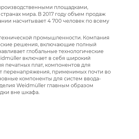
 производственными площадками,
транах мира. В 2017 году объем продаж
ании насчитывает 4 700 человек по всему
отехнической промышленности. Компания
ческие решения, включающие полный
анавливает глобальные технологические
idmüller включает в себя широкий
я печатных плат, компонентов для
 от перенапряжения, применимых почти во
новные компоненты для систем ввода-
зделия Weidmüller главным образом
дки вне шкафа.