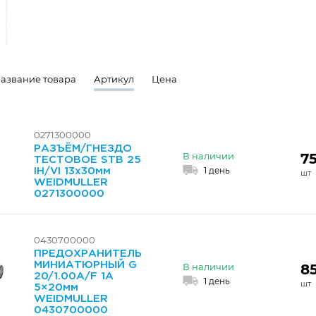
азвание товара
Артикул
Цена
0271300000
РАЗЪЁМ/ГНЕЗДО
75
В наличии
ТЕСТОВОЕ STB 25
1 день
IH/VI 13х30мм
WEIDMULLER
0271300000
0430700000
ПРЕДОХРАНИТЕЛЬ
МИНИАТЮРНЫЙ G
8
В наличии
20/1.00A/F 1А
1 день
5×20мм
WEIDMULLER
0430700000