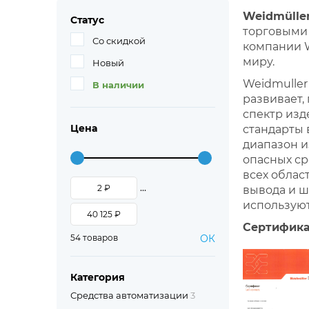
Weidmülle
Статус
торговыми 
Со скидкой
компании W
миру.
Новый
Weidmuller
В наличии
развивает
спектр изд
Цена
стандарты 
диапазон и
опасных ср
всех облас
...
вывода и ш
используют
Сертифика
54 товаров
ОК
Категория
Средства автоматизации
3