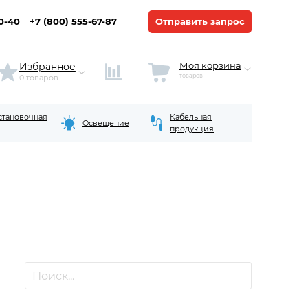
20-40
+7 (800) 555-67-87
Отправить запрос
Моя корзина
Избранное
товаров
0 товаров
становочная
Кабельная
Освещение
продукция