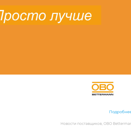
Подробнее.
Новости поставщиков
OBO Betterma