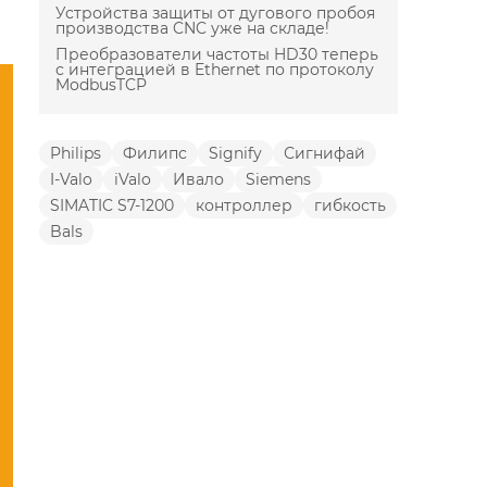
Устройства защиты от дугового пробоя
производства CNC уже на складе!
Преобразователи частоты HD30 теперь
с интеграцией в Ethernet по протоколу
ModbusTCP
Philips
Филипс
Signify
Сигнифай
I-Valo
iValo
Ивало
Siemens
SIMATIC S7-1200
контроллер
гибкость
Bals