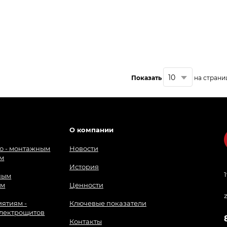
Показать
на страни
О компании
о - монтажным
Новости
м
История
ным
ям
Ценности
ятиям -
Ключевые показатели
лектрощитов
Контакты